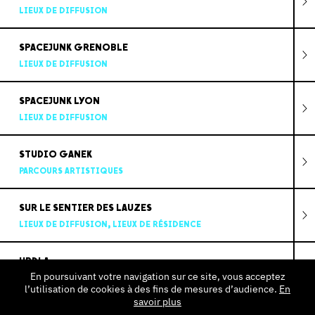
LIEUX DE DIFFUSION
SPACEJUNK GRENOBLE
LIEUX DE DIFFUSION
SPACEJUNK LYON
LIEUX DE DIFFUSION
STUDIO GANEK
PARCOURS ARTISTIQUES
SUR LE SENTIER DES LAUZES
LIEUX DE DIFFUSION
,
LIEUX DE RÉSIDENCE
URDLA
En poursuivant votre navigation sur ce site, vous acceptez
LIEUX DE DIFFUSION
l’utilisation de cookies à des fins de mesures d’audience.
En
savoir plus
VIDEOFORMES