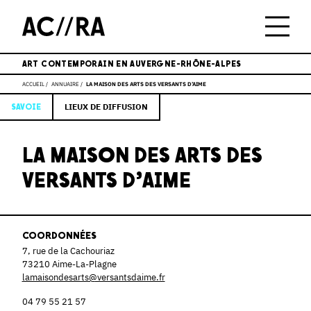
ART CONTEMPORAIN EN AUVERGNE-RHÔNE-ALPES
ACCUEIL
ANNUAIRE
LA MAISON DES ARTS DES VERSANTS D’AIME
LIEUX DE DIFFUSION
SAVOIE
LA MAISON DES ARTS DES
VERSANTS D’AIME
COORDONNÉES
7, rue de la Cachouriaz
73210 Aime-La-Plagne
lamaisondesarts@versantsdaime.fr
04 79 55 21 57