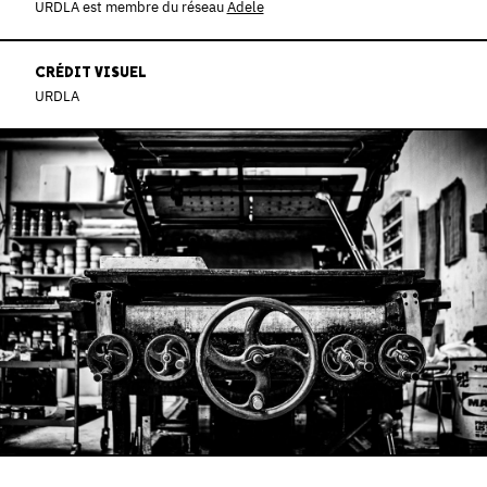
URDLA est membre du réseau
Adele
CRÉDIT VISUEL
URDLA