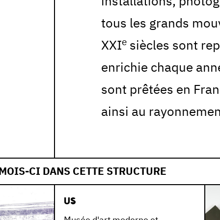
installations, photo
tous les grands mou
e
XXI
siècles sont rep
enrichie chaque an
sont prêtées en Fran
ainsi au rayonnement
 MOIS-CI DANS CETTE STRUCTURE
US
Musée d'art moderne et