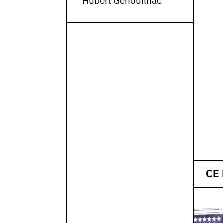
Hubert Genouilhac
CE