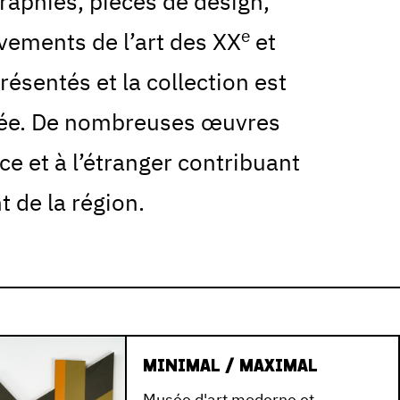
graphies, pièces de design,
e
vements de l’art des XX
et
résentés et la collection est
née. De nombreuses œuvres
ce et à l’étranger contribuant
 de la région.
MINIMAL / MAXIMAL
Musée d'art moderne et