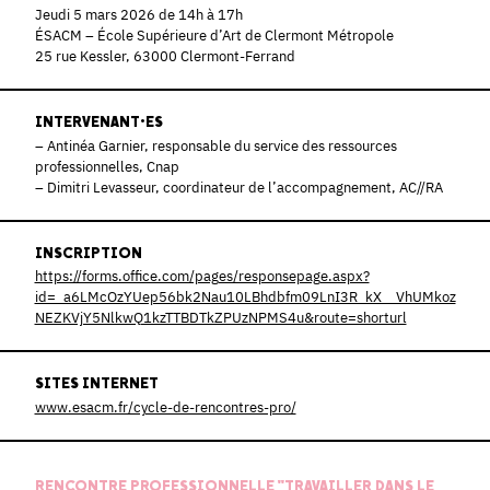
Jeudi 5 mars 2026 de 14h à 17h
ÉSACM – École Supérieure d’Art de Clermont Métropole
25 rue Kessler, 63000 Clermont-Ferrand
INTERVENANT·ES
– Antinéa Garnier, responsable du service des ressources
professionnelles, Cnap
– Dimitri Levasseur, coordinateur de l’accompagnement, AC//RA
INSCRIPTION
https://forms.office.com/pages/responsepage.aspx?
id=_a6LMcOzYUep56bk2Nau10LBhdbfm09LnI3R_kX__VhUMkoz
NEZKVjY5NlkwQ1kzTTBDTkZPUzNPMS4u&route=shorturl
SITES INTERNET
www.esacm.fr/cycle-de-rencontres-pro/
RENCONTRE PROFESSIONNELLE "TRAVAILLER DANS LE