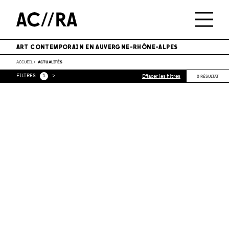
ART CONTEMPORAIN EN AUVERGNE-RHÔNE-ALPES
ACCUEIL
ACTUALITÉS
FILTRES
1
>
Effacer les filtres
0 RÉSULTAT