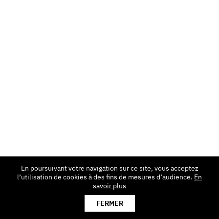
En poursuivant votre navigation sur ce site, vous acceptez
l’utilisation de cookies à des fins de mesures d’audience.
En
savoir plus
FERMER