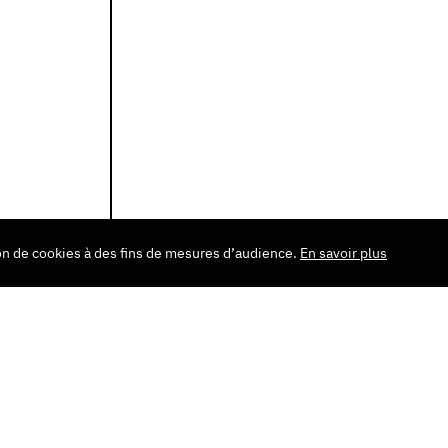
tion de cookies à des fins de mesures d’audience.
En savoir plus
 MOIS-CI DANS CETTE STRUCTURE
MEDICINE SHOW -
RENCONTRE AVEC DAVID
SIMONETTA